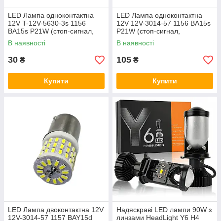
LED Лампа одноконтактна
LED Лампа одноконтактна
12V T-12V-5630-3s 1156
12V 12V-3014-57 1156 BA15s
BA15s P21W (cтоп-сигнал,
P21W (cтоп-сигнал,
повороти)
повороти)
В наявності
В наявності
30
105
₴
₴
Купити
Купити
LED Лампа двоконтактна 12V
Надяскраві LED лампи 90W з
12V-3014-57 1157 BAY15d
линзами HeadLight Y6 H4