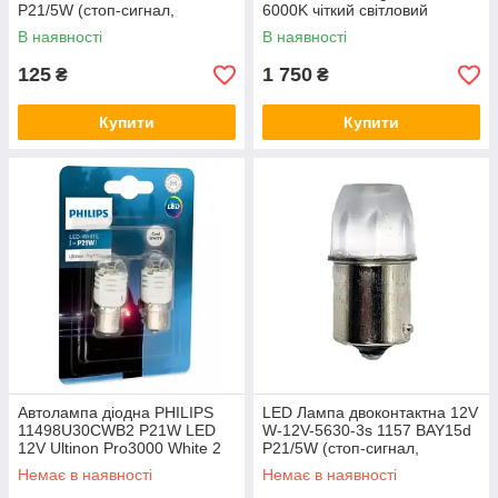
P21/5W (cтоп-сигнал,
6000K чіткий світловий
габарити, повороти)
кордон (з вентилятором)
В наявності
В наявності
125
1 750
₴
₴
Купити
Купити
Автолампа діодна PHILIPS
LED Лампа двоконтактна 12V
11498U30CWB2 P21W LED
W-12V-5630-3s 1157 BAY15d
12V Ultinon Pro3000 White 2
P21/5W (cтоп-сигнал,
штуки
габарити, повороти)
Немає в наявності
Немає в наявності