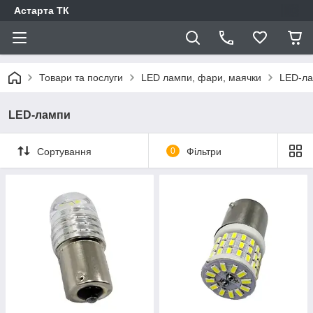
Астарта ТК
Товари та послуги
LED лампи, фари, маячки
LED-л
LED-лампи
Сортування
0
Фільтри