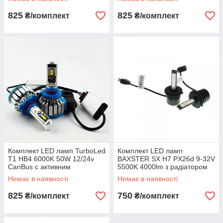
825
825
₴/комплект
₴/комплект
Комплект LED ламп TurboLed
Комплект LED ламп
T1 HB4 6000K 50W 12/24v
BAXSTER SX H7 PX26d 9-32V
CanBus с активним
5500K 4000lm з радіатором
охолодженням
Немає в наявності
Немає в наявності
825
750
₴/комплект
₴/комплект