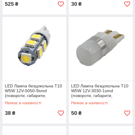
525
30
₴
₴
LED Лампа безцокольна T10
LED Лампа безцокольна T10
W5W 12V-5050-9smd
W5W 12V-3030-1smd
(повороти, габарити,
(повороти, габарити,
підсвітка номера)
підсвітка номера)
Немає в наявності
Немає в наявності
38
50
₴
₴