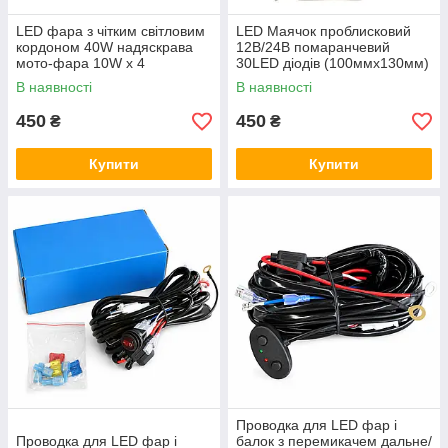
LED фара з чітким світловим
LED Маячок проблисковий
кордоном 40W надяскрава
12В/24В помаранчевий
мото-фара 10W х 4
30LED діодів (100ммх130мм)
ближне+дальне світло
В наявності
В наявності
450
450
₴
₴
Купити
Купити
Проводка для LED фар і
Проводка для LED фар і
балок з перемикачем дальне/