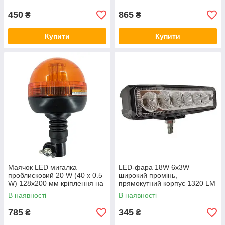
10-30V, 6000K
450
865
₴
₴
Купити
Купити
Маячок LED мигалка
LED-фара 18W 6x3W
проблисковий 20 W (40 x 0.5
широкий промінь,
W) 128х200 мм кріплення на
прямокутний корпус 1320 LM
штир (на John Deere та ін)
LED-фара робоча 18W, 6
В наявності
В наявності
ламп, 10-30 V, 6000 K
785
345
₴
₴