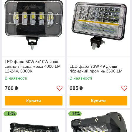
LED фара 50W 5x10W чітка
світло-тіньова межа 4000 LM
LED фара 73W 49 діодів
12-24V, 6000K
гібридний промінь 3600 LM
В наявності
В наявності
700
685
₴
₴
Купити
Купити
–13%
–14%