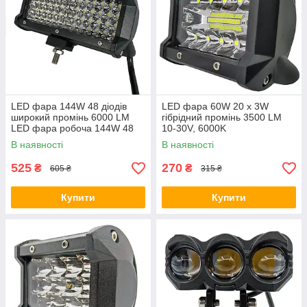
LED фара 144W 48 діодів
LED фара 60W 20 x 3W
широкий промінь 6000 LM
гібрідний промінь 3500 LM
LED фара робоча 144W 48
10-30V, 6000K
ламп 10-30V
В наявності
В наявності
525
270
₴
₴
605 ₴
315 ₴
Купити
Купити