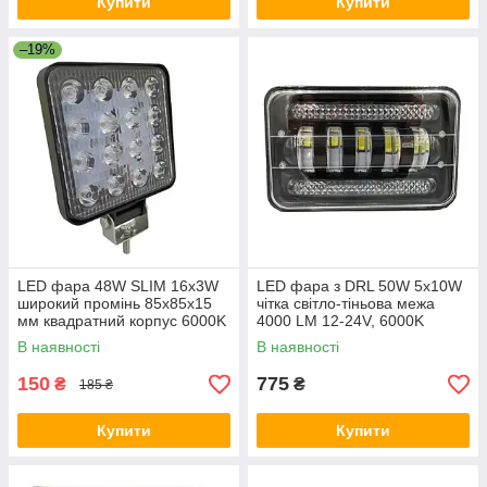
Купити
Купити
–19%
LED фара 48W SLIM 16x3W
LED фара з DRL 50W 5x10W
широкий промінь 85х85х15
чітка світло-тіньова межа
мм квадратний корпус 6000K
4000 LM 12-24V, 6000K
В наявності
В наявності
150
775
₴
₴
185 ₴
Купити
Купити