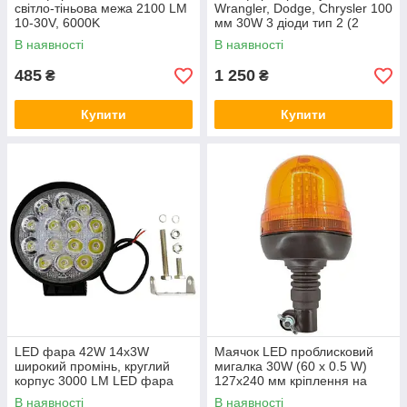
світло-тіньова межа 2100 LM
Wrangler, Dodge, Chrysler 100
10-30V, 6000K
мм 30W 3 діоди тип 2 (2
штуки) чітка СТМ
В наявності
В наявності
485
1 250
₴
₴
Купити
Купити
LED фара 42W 14х3W
Маячок LED проблисковий
широкий промінь, круглий
мигалка 30W (60 x 0.5 W)
корпус 3000 LM LED фара
127х240 мм кріплення на
робоча кругла 42W, 14 ламп,
штир (на John Deere та ін.)
В наявності
В наявності