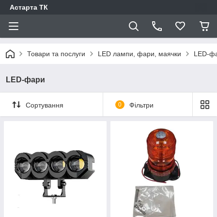
Астарта ТК
Товари та послуги
LED лампи, фари, маячки
LED-ф
LED-фари
Сортування
0
Фільтри