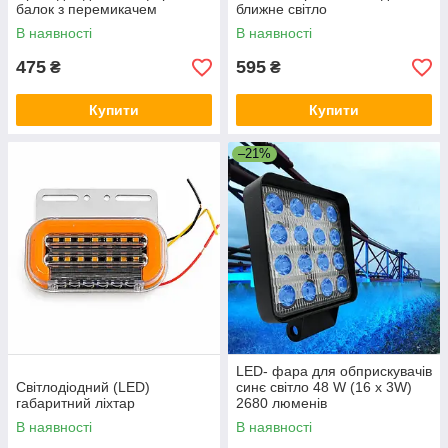
балок з перемикачем
ближне світло
В наявності
В наявності
475
595
₴
₴
Купити
Купити
–21%
LED- фара для обприскувачів
Світлодіодний (LED)
синє світло 48 W (16 x 3W)
габаритний ліхтар
2680 люменів
В наявності
В наявності