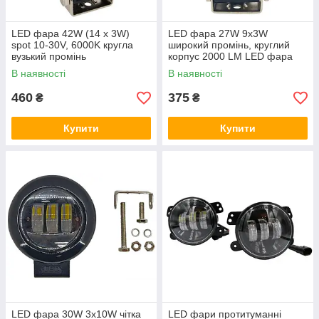
LED фара 42W (14 x 3W)
LED фара 27W 9x3W
spot 10-30V, 6000K кругла
широкий промінь, круглий
вузький промінь
корпус 2000 LM LED фара
робоча кругла 27W, 9 ламп,
В наявності
В наявності
10-30V, 6000K
460
375
₴
₴
Купити
Купити
LED фара 30W 3x10W чітка
LED фари протитуманні