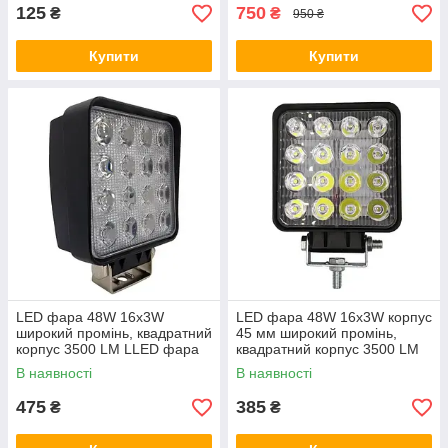
125
750
₴
₴
950 ₴
Купити
Купити
LED фара 48W 16x3W
LED фара 48W 16x3W корпус
широкий промінь, квадратний
45 мм широкий промінь,
корпус 3500 LM LLED фара
квадратний корпус 3500 LM
робоча квадратна 48W, 16
LED фара робоча квадратна
В наявності
В наявності
ламп, 10-30V
48W, 16 ламп, 10-30V
475
385
₴
₴