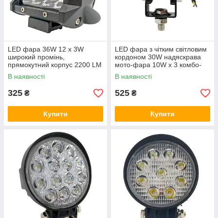
LED фара 36W 12 x 3W
LED фара з чітким світловим
широкий промінь,
кордоном 30W надяскрава
прямокутний корпус 2200 LM
мото-фара 10W х 3 комбо-
LED фара робоча 36 Ватт
промінь
В наявності
В наявності
325
525
₴
₴
Купити
Купити