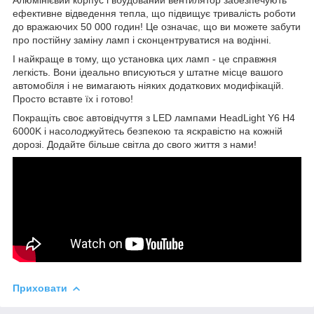
ефективне відведення тепла, що підвищує тривалість роботи
до вражаючих 50 000 годин! Це означає, що ви можете забути
про постійну заміну ламп і сконцентруватися на водінні.
І найкраще в тому, що установка цих ламп - це справжня
легкість. Вони ідеально вписуються у штатне місце вашого
автомобіля і не вимагають ніяких додаткових модифікацій.
Просто вставте їх і готово!
Покращіть своє автовідчуття з LED лампами HeadLight Y6 H4
6000K і насолоджуйтесь безпекою та яскравістю на кожній
дорозі. Додайте більше світла до свого життя з нами!
Приховати