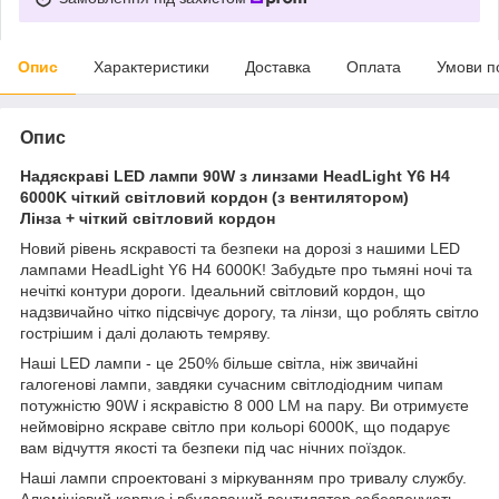
Опис
Характеристики
Доставка
Оплата
Умови п
Опис
Надяскраві LED лампи 90W з линзами HeadLight Y6 H4
6000K чіткий світловий кордон (з вентилятором)
Лінза + чіткий світловий кордон
Новий рівень яскравості та безпеки на дорозі з нашими LED
лампами HeadLight Y6 H4 6000K! Забудьте про тьмяні ночі та
нечіткі контури дороги. Ідеальний світловий кордон, що
надзвичайно чітко підсвічує дорогу, та лінзи, що роблять світло
гострішим і далі долають темряву.
Наші LED лампи - це 250% більше світла, ніж звичайні
галогенові лампи, завдяки сучасним світлодіодним чипам
потужністю 90W і яскравістю 8 000 LM на пару. Ви отримуєте
неймовірно яскраве світло при кольорі 6000K, що подарує
вам відчуття якості та безпеки під час нічних поїздок.
Наші лампи спроектовані з міркуванням про тривалу службу.
Алюмінієвий корпус і вбудований вентилятор забезпечують