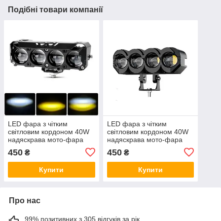
Подібні товари компанії
LED фара з чітким
LED фара з чітким
світловим кордоном 40W
світловим кордоном 40W
надяскрава мото-фара
надяскрава мото-фара
10W х 4 комбо-промінь
10W х 4 ближне+дальне
450
450
₴
₴
світло
Купити
Купити
Про нас
99% позитивних з 305 відгуків за рік