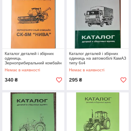
Каталог деталей і збірних
Каталог деталей і збірних
одиниць.
одиниць на автомобілі КамАЗ
Зерноприбиральний комбайн
типу 6х4
СК-5М 'НІВА'
Немає в наявності
Немає в наявності
340
295
₴
₴