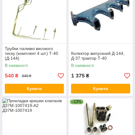
Трубки паливні високого
тиску (комплект 4 шт.) Т-40
Колектор випускний Д-144,
(Д-144)
Д-37 трактор Т-40
В наявності
В наявності
540
1 375
₴
₴
640 ₴
Купити
Купити
–13%