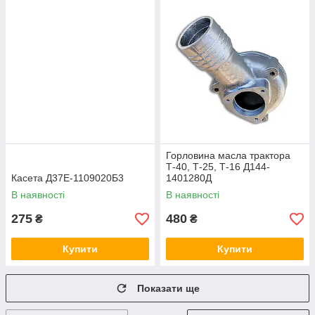
Горловина масла трактора
Т-40, Т-25, Т-16 Д144-
Касета Д37Е-1109020Б3
1401280Д
В наявності
В наявності
275
480
₴
₴
Купити
Купити
Показати ще