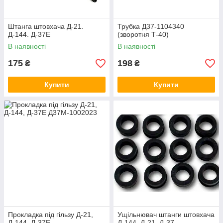
Штанга штовхача Д-21.
Трубка Д37-1104340
Д-144. Д-37Е
(зворотня Т-40)
В наявності
В наявності
175
198
₴
₴
Купити
Купити
Прокладка під гільзу Д-21,
Ущільнювач штанги штовхача
Д-144, Д-37Е
Д-144, Д-21, Д-37