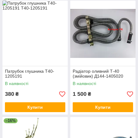
Патрубок глушника Т40-
Радіатор оливний Т-40
1205191
(змійовик) Д144-1405020
В наявності
В наявності
380
1 500
₴
₴
Купити
Купити
–16%