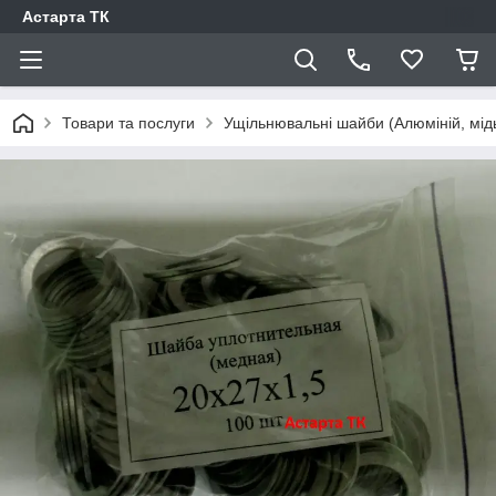
Астарта ТК
Товари та послуги
Ущільнювальні шайби (Алюміній, мід