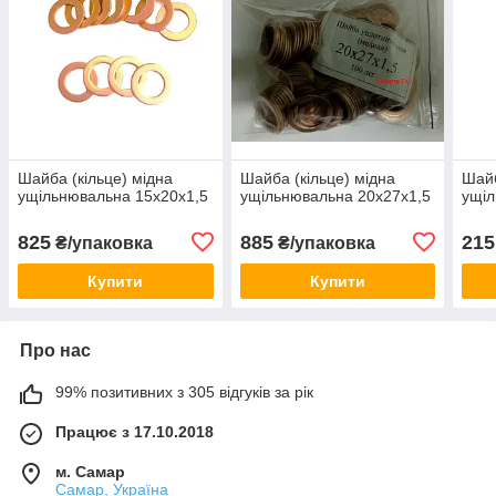
Шайба (кільце) мідна
Шайба (кільце) мідна
Шайб
ущільнювальна 15х20х1,5
ущільнювальна 20х27х1,5
ущіл
825
885
215
₴/упаковка
₴/упаковка
Купити
Купити
Про нас
99% позитивних з 305 відгуків за рік
Працює з 17.10.2018
м. Самар
Самар, Україна