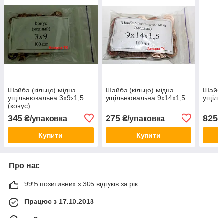
Шайба (кільце) мідна
Шайба (кільце) мідна
Шайб
ущільнювальна 3х9х1,5
ущільнювальна 9х14х1,5
ущіл
(конус)
345
275
825
₴/упаковка
₴/упаковка
Купити
Купити
Про нас
99% позитивних з 305 відгуків за рік
Працює з 17.10.2018