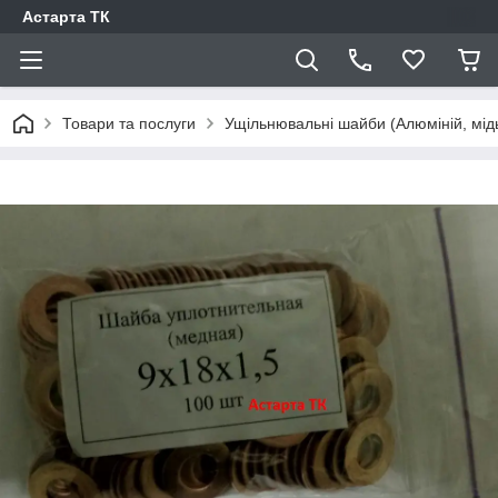
Астарта ТК
Товари та послуги
Ущільнювальні шайби (Алюміній, мід