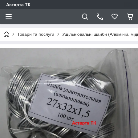
Астарта ТК
Товари та послуги
Ущільнювальні шайби (Алюміній, мід