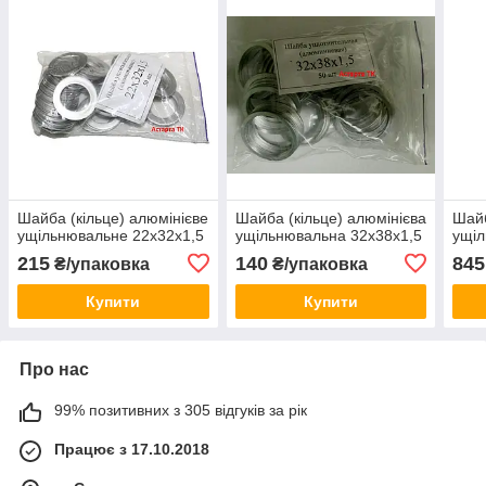
Шайба (кільце) алюмінієве
Шайба (кільце) алюмінієва
Шайб
ущільнювальне 22х32х1,5
ущільнювальна 32х38х1,5
ущіл
215
140
845
₴/упаковка
₴/упаковка
Купити
Купити
Про нас
99% позитивних з 305 відгуків за рік
Працює з 17.10.2018