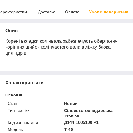
арактеристики
Доставка
Оплата
Умови повернення
Опис
Корені вкладки колінвала забезпечують обертання
корінних шийок колінчастого вала в ліжку блока
циліндрів.
Характеристики
Основні
Стан
Новий
Тип техніки
Сільськогосподарська
техніка
Код запчастини
Д144-1005100 Р1
Модель
Т-40