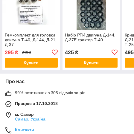
Ремкомплект для головки
Набір РТИ двигуна Д-144,
Криш
двигуна Т-40, Д-144, Д-21,
Д-37Е трактор Т-40
Д-21
Д-37
Т-25
295
425
495
₴
₴
340 ₴
Купити
Купити
Про нас
99% позитивних з 305 відгуків за рік
Працює з 17.10.2018
м. Самар
Самар, Україна
Контакти