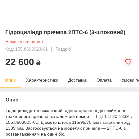
Гідроциліндр причепа 2ПТС-6 (3-штоковий)
Немає в наявності
Код: 155.8603023-01
Роздріб
22 600
₴
Опис
Характеристики
Доставка
Оплата
Умови п
Опис
Гідроциліндр телескопічний, односторонньої дії підіймання
тракторного причепа, каталожний номер — ГЦТ1-3-20-1339 /
155.8603023-01. Діаметр штоків 115/95/75 мм і загальний хід
1339 мм. Застосовується на моделях причепа — 2ПТС-6 з
розвантаженням на один бік.