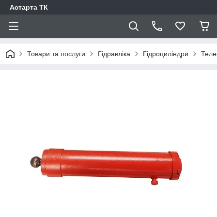
Астарта ТК
Товари та послуги
Гідравліка
Гідроциліндри
Теле