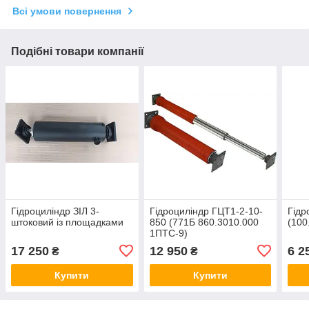
Всі умови повернення
Подібні товари компанії
Гідроциліндр ЗІЛ 3-
Гідроциліндр ГЦТ1-2-10-
Гідр
штоковий із площадками
850 (771Б 860.3010.000
(100
1ПТС-9)
17 250
12 950
6 2
₴
₴
Купити
Купити