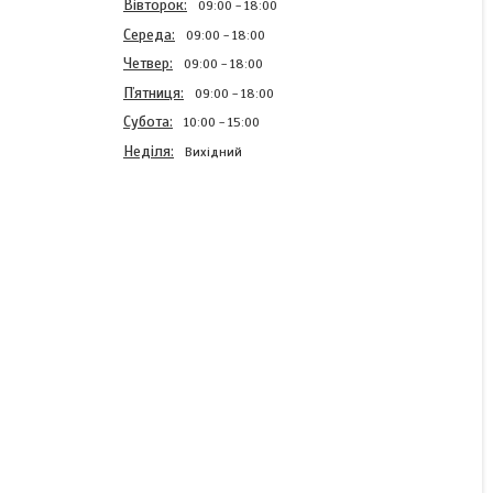
Вівторок
09:00
18:00
Середа
09:00
18:00
Четвер
09:00
18:00
Пʼятниця
09:00
18:00
Субота
10:00
15:00
Неділя
Вихідний
Корпус роздавальної
коробки Т-40
Т40А-1802023
В наявності
2 480 ₴
КУПИТИ