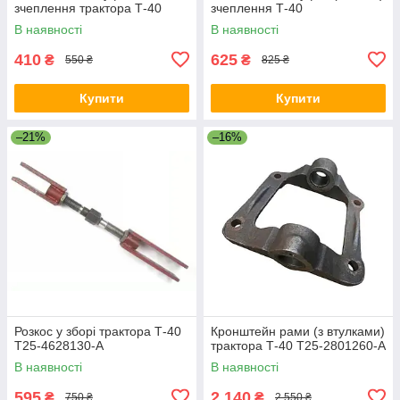
зчеплення трактора Т-40
зчеплення Т-40
В наявності
В наявності
410
625
₴
₴
550 ₴
825 ₴
Купити
Купити
–21%
–16%
Розкос у зборі трактора Т-40
Кронштейн рами (з втулками)
Т25-4628130-А
трактора Т-40 Т25-2801260-А
В наявності
В наявності
595
2 140
₴
₴
750 ₴
2 550 ₴