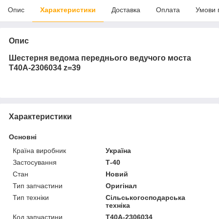
Опис
Характеристики
Доставка
Оплата
Умови 
Опис
Шестерня ведома переднього ведучого моста
Т40А-2306034 z=39
Характеристики
Основні
Країна виробник
Україна
Застосування
Т-40
Стан
Новий
Тип запчастини
Оригінал
Тип техніки
Сільськогосподарська
техніка
Код запчастини
Т40А-2306034