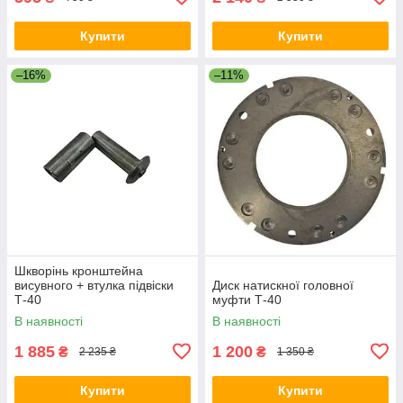
Купити
Купити
–16%
–11%
Шкворінь кронштейна
висувного + втулка підвіски
Диск натискної головної
Т-40
муфти Т-40
В наявності
В наявності
1 885
1 200
₴
₴
2 235 ₴
1 350 ₴
Купити
Купити