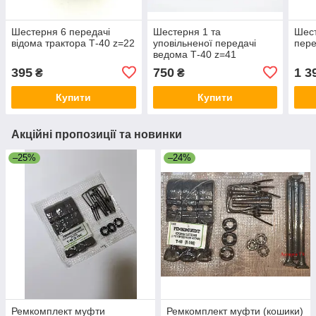
Шестерня 6 передачі
Шестерня 1 та
Шест
відома трактора Т-40 z=22
уповільненої передачі
пере
ведома Т-40 z=41
395
750
1 3
₴
₴
Купити
Купити
Акційні пропозиції та новинки
–25%
–24%
Ремкомплект муфти
Ремкомплект муфти (кошики)