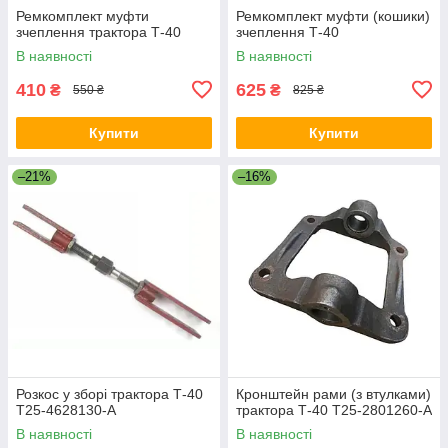
Ремкомплект муфти
Ремкомплект муфти (кошики)
зчеплення трактора Т-40
зчеплення Т-40
В наявності
В наявності
410
625
₴
₴
550 ₴
825 ₴
Купити
Купити
–21%
–16%
Розкос у зборі трактора Т-40
Кронштейн рами (з втулками)
Т25-4628130-А
трактора Т-40 Т25-2801260-А
В наявності
В наявності