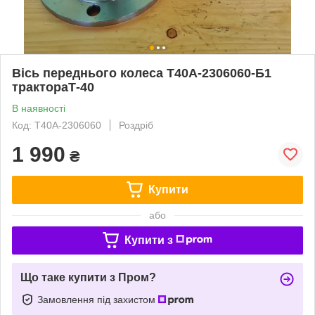
Вісь переднього колеса Т40А-2306060-Б1
трактораТ-40
В наявності
Код: Т40А-2306060
Роздріб
1 990
₴
Купити
або
Купити з
Що таке купити з Пром?
Замовлення під захистом