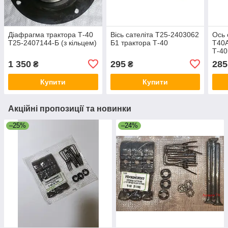
Діафрагма трактора Т-40
Вісь сателіта Т25-2403062
Ось 
Т25-2407144-Б (з кільцем)
Б1 трактора Т-40
Т40А
Т-40
1 350
295
285
₴
₴
Купити
Купити
Акційні пропозиції та новинки
–25%
–24%