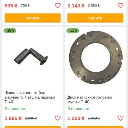
595
2 140
₴
₴
750 ₴
2 550 ₴
Купити
Купити
–16%
–11%
Шкворінь кронштейна
висувного + втулка підвіски
Диск натискної головної
Т-40
муфти Т-40
В наявності
В наявності
1 885
1 200
₴
₴
2 235 ₴
1 350 ₴