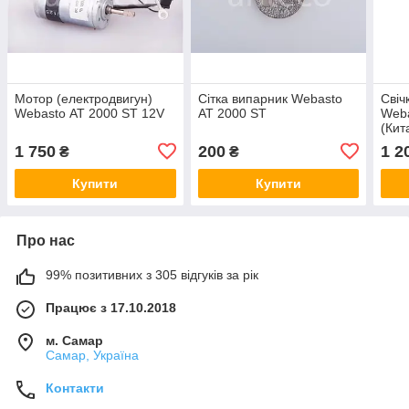
Мотор (електродвигун)
Сітка випарник Webasto
Свіч
Webasto АТ 2000 ST 12V
AT 2000 ST
Weba
(Кит
1 750
200
1 2
₴
₴
Купити
Купити
Про нас
99% позитивних з 305 відгуків за рік
Працює з 17.10.2018
м. Самар
Самар, Україна
Контакти