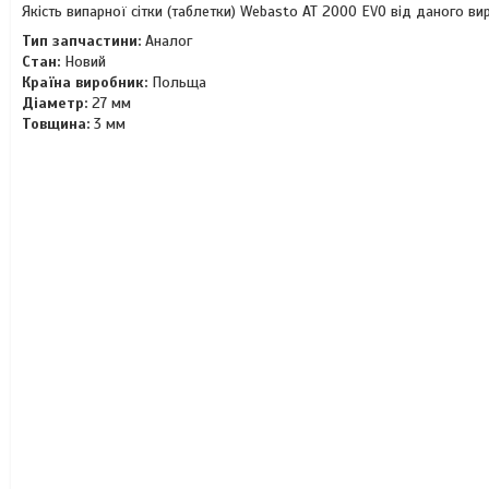
Якість випарної сітки (таблетки) Webasto AT 2000 ЕVО від даного в
Тип запчастини:
Аналог
Стан:
Новий
Країна виробник:
Польща
Діаметр:
27 мм
Товщина:
3 мм