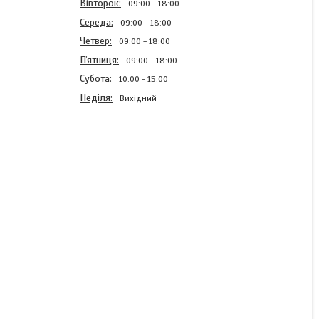
Вівторок
09:00
18:00
Середа
09:00
18:00
Четвер
09:00
18:00
Пʼятниця
09:00
18:00
Субота
10:00
15:00
Неділя
Вихідний
Сітка випарник Webasto
АТ2000 ЕVО
В наявності
490 ₴
КУПИТИ