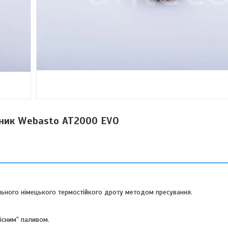
рник Webasto АТ2000 ЕVО
ального німецького термостійкого дроту методом пресування.
існим" паливом.