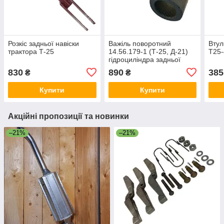
Розкіс задньої навіски
Важіль поворотний
Втул
трактора Т-25
14.56.179-1 (Т-25, Д-21)
Т25
гідроциліндра задньої
навіски Т25
830
890
385
₴
₴
Купити
Купити
Акційні пропозиції та новинки
–21%
–21%