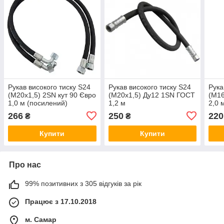
Рукав високого тиску S24
Рукав високого тиску S24
Рука
(М20х1,5) 2SN кут 90 Євро
(М20х1,5) Ду12 1SN ГОСТ
(М16
1,0 м (посилений)
1,2 м
2,0 
266
250
220
₴
₴
Купити
Купити
Про нас
99% позитивних з 305 відгуків за рік
Працює з 17.10.2018
м. Самар