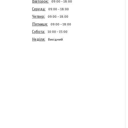
Вівторок
09:00
18:00
Середа
09:00
18:00
Четвер
09:00
18:00
Пʼятниця
09:00
18:00
Субота
10:00
15:00
Неділя
Вихідний
Напівось переднього
моста МТЗ-82
В наявності
945 ₴
КУПИТИ