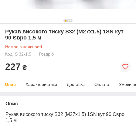
Рукав високого тиску S32 (М27х1,5) 1SN кут
90 Євро 1,5 м
Немає в наявності
Код: S 32-1,5
Роздріб
227
₴
Опис
Характеристики
Доставка
Оплата
Умови п
Опис
Рукав високого тиску S32 (М27х1,5) 1SN кут 90 Євро
1,5 м