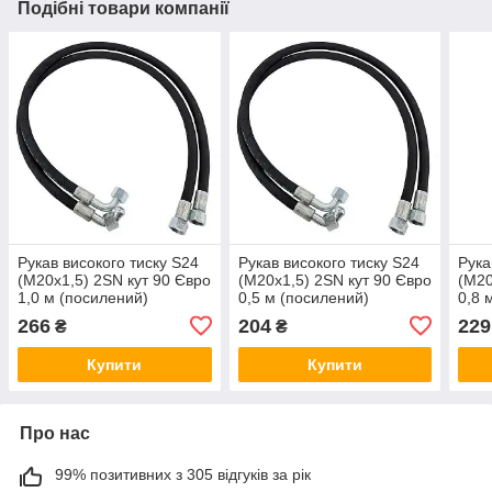
Подібні товари компанії
Рукав високого тиску S24
Рукав високого тиску S24
Рука
(М20х1,5) 2SN кут 90 Євро
(М20х1,5) 2SN кут 90 Євро
(М20
1,0 м (посилений)
0,5 м (посилений)
0,8 
266
204
229
₴
₴
Купити
Купити
Про нас
99% позитивних з 305 відгуків за рік