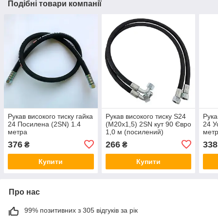
Подібні товари компанії
Рукав високого тиску гайка
Рукав високого тиску S24
Рука
24 Посилена (2SN) 1.4
(М20х1,5) 2SN кут 90 Євро
24 У
метра
1,0 м (посилений)
мет
376
266
338
₴
₴
Купити
Купити
Про нас
99% позитивних з 305 відгуків за рік