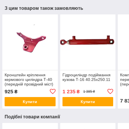
З цим товаром також замовляють
Кронштейн кріплення
Гідроциліндр подіймання
Ком
кермового циліндра Т-40
кузова Т-16 40.25х250.11
пере
(передній провідний міст)
(пер
насо
925
1 235
₴
₴
1 385 ₴
7 8
Купити
Купити
Подібні товари компанії