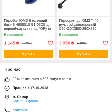
Гідробак ЮМЗ-6 (оливний
Гідроциліндр ЮМЗ Т-40
бак)45-4608010-Б1-03СБ для
рульової двосторонній
переобладнання під ГОРу (з
С50Х30Х350Х250Х890
фільтром)
В наявності
В наявності
1 145
3 950
₴
₴
1 295 ₴
4 100 ₴
Купити
Купити
Про нас
99% позитивних з 305 відгуків за рік
Працює з 17.10.2018
м. Самар
Самар, Україна
Контакти