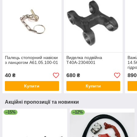
Палець стопорний навіски
Виделка подвійна
Важі
з ланцюгом А61.05.100-01
Т40А-2304001
14.5
гідр
наві
40
680
890
₴
₴
Купити
Купити
Акційні пропозиції та новинки
–15%
–12%