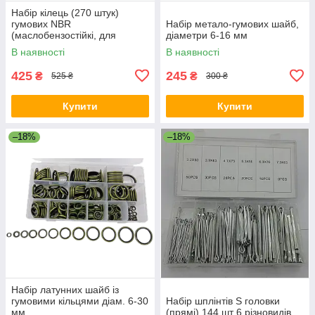
Набір кілець (270 штук)
гумових NBR
Набір метало-гумових шайб,
(маслобензостійкі, для
діаметри 6-16 мм
фреона R22, R134a)
В наявності
В наявності
425
245
₴
₴
525 ₴
300 ₴
Купити
Купити
–18%
–18%
Набір латунних шайб із
гумовими кільцями діам. 6-30
Набір шплінтів S головки
мм
(прямі) 144 шт 6 різновидів