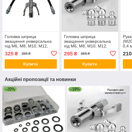
Головка шприца
Головка шприца
Рука
змащення універсальна
змащення універсальна
(М20
під М6, М8, М10, М12,
під М6, М8, М10, М12,
0,4 
М14 з гнучким шлангом 27
М14 пряма маслянка під
325
295
210
₴
₴
355 ₴
365 ₴
см пряма маслянка
гнучкий шланг Germany
Germany Quality
Quality
Купити
Купити
Акційні пропозиції та новинки
–20%
–19%