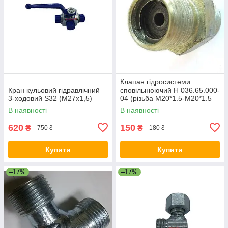
Клапан гідросистеми
Кран кульовий гідравлічний
сповільнюючий Н 036.65.000-
3-ходовий S32 (М27х1,5)
04 (різьба M20*1.5-M20*1.5
ключ 24)
В наявності
В наявності
620
150
₴
₴
750 ₴
180 ₴
Купити
Купити
–17%
–17%