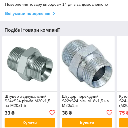
Повернення товару впродовж 14 днів за домовленістю
Всі умови повернення
Подібні товари компанії
Штуцер з'єднувальний
Штуцер перехідний
Куто
S24xS24 різьба М20х1,5
S22xS24 різь М18х1,5 на
S24-
на М20х1,5
М20х1,5
(М20
33
38
75
₴
₴
Купити
Купити