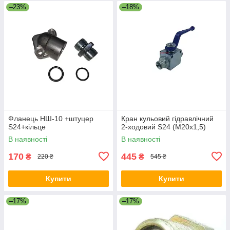
–23%
–18%
Фланець НШ-10 +штуцер
Кран кульовий гідравлічний
S24+кільце
2-ходовий S24 (М20х1,5)
В наявності
В наявності
170
445
₴
₴
220 ₴
545 ₴
Купити
Купити
–17%
–17%