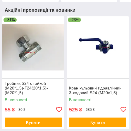
Акційні пропозиції та новинки
–31%
–23%
Тройник S24 с гайкой
(М20*1,5)-Г24(20*1,5)-
Кран кульовий гідравлічний
(М20*1,5)
3-ходовий S24 (М20х1,5)
В наявності
В наявності
55
525
₴
₴
80 ₴
685 ₴
Купити
Купити