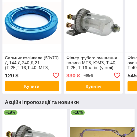
Сальник колінвала (50х70)
Фільтр грубого очищення
Філь
Д-144,Д-240,Д-21
палива МТЗ, ЮМЗ, Т-40,
очи
(Т-25,Т-16,Т-40, МТЗ,
Т-25, Т-16 та ін. (у склі)
Т-40
ЗІЛ-5301)
120
330
545
₴
₴
405 ₴
Купити
Купити
Акційні пропозиції та новинки
–19%
–18%