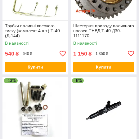
Трубки паливні високого
Шестерня приводу паливного
тиску (комплект 4 шт.) Т-40
насоса ТНВД Т-40 Д30-
(Д-144)
1111170
В наявності
В наявності
540
1 150
₴
₴
640 ₴
1 350 ₴
Купити
Купити
–13%
–8%