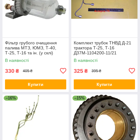
Фільтр грубого очищення
Комплект трубок ТНВД Д-21
палива МТЗ, ЮМЗ, Т-40,
трактора Т-25, Т-16
Т-25, Т-16 та ін. (у склі)
Д37М-1104200-11/21
В наявності
В наявності
330
325
₴
₴
405 ₴
395 ₴
Купити
Купити
–16%
–15%