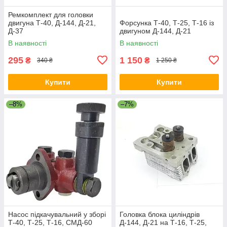
Ремкомплект для головки
двигуна Т-40, Д-144, Д-21,
Форсунка Т-40, Т-25, Т-16 із
Д-37
двигуном Д-144, Д-21
В наявності
В наявності
295
1 150
₴
₴
340 ₴
1 250 ₴
Купити
Купити
–8%
–7%
Насос підкачувальний у зборі
Головка блока циліндрів
Т-40, Т-25, Т-16, СМД-60
Д-144, Д-21 на Т-16, Т-25,