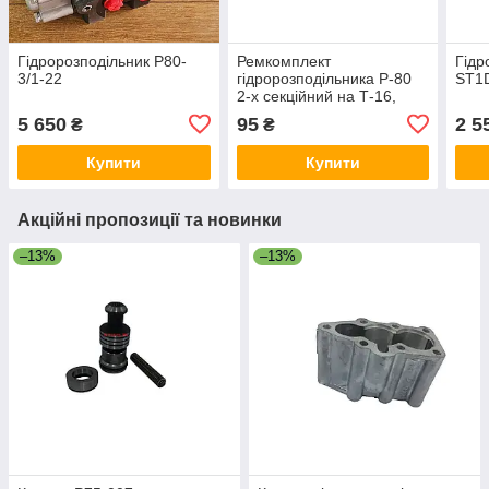
Гідророзподільник Р80-
Ремкомплект
Гідр
3/1-22
гідророзподільника Р-80
ST1D
2-х секційний на Т-16,
Т-25
5 650
95
2 5
₴
₴
Купити
Купити
Акційні пропозиції та новинки
–13%
–13%