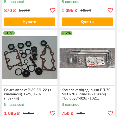
В наявності
В наявності
870
1 095
₴
₴
1 000 ₴
1 250 ₴
Купити
Купити
–12%
–12%
Ремкомплект Р-80 3/1 22 (з
Комплект під'єднання РП-70,
клапаном) Т-25, Т-16
МРС-70 (6пластин+3тяги)
(повний)
("Білорус"-826, -1021,
МТЗ-1221)
В наявності
В наявності
1 095
750
₴
₴
1 245 ₴
850 ₴