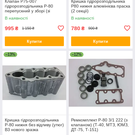
Клапан Р75-007
Кришка гідророзподільника
гідророзподільника Р-80
Р80 нижня алюмінієва праска
перепускний у зборі (зі
(2 секції)
сідлом, пружинкою та
В наявності
В наявності
гумкою)
995
780
₴
₴
1 150 ₴
900 ₴
Купити
Купити
–13%
–12%
Кришка гідророзподільника
Ремкомплект Р-80 3/1 222 (з
Р-80 нижня без відливу (утюг)
клапаном) (Т-40, МТЗ, ЮМЗ,
В3 нового зразка
ДТ-75, Т-151)