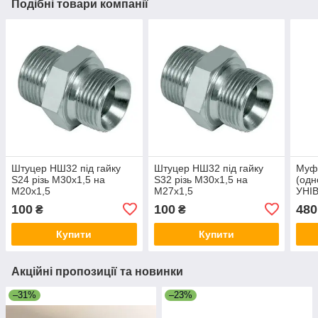
Подібні товари компанії
Штуцер НШ32 під гайку
Штуцер НШ32 під гайку
Муф
S24 різь М30х1,5 на
S32 різь М30х1,5 на
(одн
М20х1,5
М27х1,5
УНІ
(М27
100
100
480
₴
₴
Купити
Купити
Акційні пропозиції та новинки
–31%
–23%