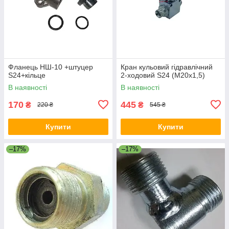
Фланець НШ-10 +штуцер
Кран кульовий гідравлічний
S24+кільце
2-ходовий S24 (М20х1,5)
В наявності
В наявності
170
445
₴
₴
220 ₴
545 ₴
Купити
Купити
–17%
–17%