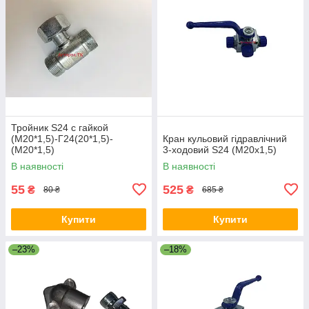
Тройник S24 с гайкой
(М20*1,5)-Г24(20*1,5)-
Кран кульовий гідравлічний
(М20*1,5)
3-ходовий S24 (М20х1,5)
В наявності
В наявності
55
525
₴
₴
80 ₴
685 ₴
Купити
Купити
–23%
–18%