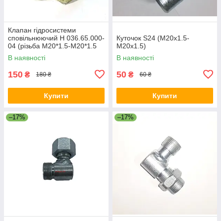
Клапан гідросистеми
сповільнюючий Н 036.65.000-
Куточок S24 (М20х1.5-
04 (різьба M20*1.5-M20*1.5
М20х1.5)
ключ 24)
В наявності
В наявності
150
50
₴
₴
180 ₴
60 ₴
Купити
Купити
–17%
–17%