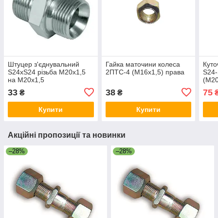
Штуцер з'єднувальний
Гайка маточини колеса
Куто
S24xS24 різьба М20х1,5
2ПТС-4 (М16х1,5) права
S24-
на М20х1,5
(М20
33
38
75
₴
₴
Купити
Купити
Акційні пропозиції та новинки
–28%
–28%