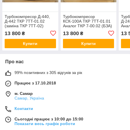
Турбокомпресор Д-440,
Турбокомпресор
Тур
Д-442 ТКР 7TT-01.02
КСК-100А ТКР 7TT-01.01
Д-24
(заміна ТКР 7ТТ-02)
Аналог ТКР 7-00.02 (БЗА)
Анал
Аналог ТКР 7-01.05 (БЗА)
13 800
13 800
13 
₴
₴
Купити
Купити
Про нас
99% позитивних з 305 відгуків за рік
Працює з 17.10.2018
м. Самар
Самар, Україна
Контакти
Сьогодні працює з 10:00 до 15:00
Показати весь графік роботи