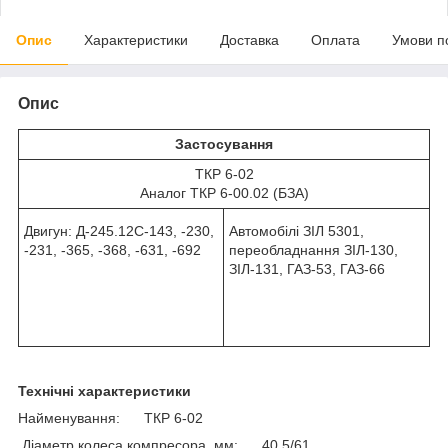
Опис
Характеристики
Доставка
Оплата
Умови п
Опис
Застосування
ТКР 6-02
Аналог ТКР 6-00.02 (БЗА)
Двигун: Д-245.12С-143, -230,
Автомобілі ЗІЛ 5301,
-231, -365, -368, -631, -692
переобладнання ЗІЛ-130,
ЗІЛ-131, ГАЗ-53, ГАЗ-66
Технічні характеристики
Найменування: ТКР 6-02
Діаметр колеса компресора, мм: 40,5/61